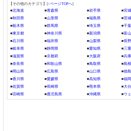
【その他のカテゴリ】
[
↑ページTOPへ
]
■
北海道
■
青森県
■
岩手県
■
宮
■
秋田県
■
山形県
■
福島県
■
茨
■
栃木県
■
群馬県
■
埼玉県
■
千
■
東京都
■
神奈川県
■
新潟県
■
富
■
石川県
■
福井県
■
山梨県
■
長
■
岐阜県
■
静岡県
■
愛知県
■
三
■
滋賀県
■
京都府
■
大阪府
■
兵
■
奈良県
■
和歌山県
■
鳥取県
■
島
■
岡山県
■
広島県
■
山口県
■
徳
■
香川県
■
愛媛県
■
高知県
■
福
■
佐賀県
■
長崎県
■
熊本県
■
大
■
宮崎県
■
鹿児島県
■
沖縄県
■
ウ