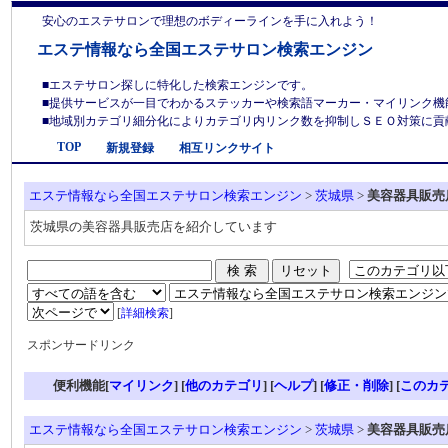
安心のエステサロンで理想のボディーラインを手に入れよう！
エステ情報なら全国エステサロン検索エンジン
■エステサロン探しに特化した検索エンジンです。
■提供サービスが一目でわかるステッカーや検索語マーカー・マイリンク機
■地域別カテゴリ細分化によりカテゴリ内リンク数を抑制しＳＥＯ対策に貢献しま
TOP
新規登録
相互リンクサイト
エステ情報なら全国エステサロン検索エンジン
>
茨城県
>
美容器具販売
茨城県の美容器具販売店を紹介しています
[
詳細検索
]
スポンサードリンク
便利機能[
マイリンク
] [
他のカテゴリ
]
[
ヘルプ
] [
修正・削除
] [
このカ
エステ情報なら全国エステサロン検索エンジン
>
茨城県
>
美容器具販売