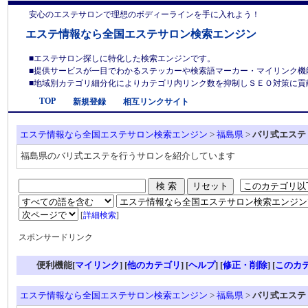
安心のエステサロンで理想のボディーラインを手に入れよう！
エステ情報なら全国エステサロン検索エンジン
■エステサロン探しに特化した検索エンジンです。
■提供サービスが一目でわかるステッカーや検索語マーカー・マイリンク機
■地域別カテゴリ細分化によりカテゴリ内リンク数を抑制しＳＥＯ対策に貢献しま
TOP
新規登録
相互リンクサイト
エステ情報なら全国エステサロン検索エンジン
>
福島県
>
バリ式エステ
福島県のバリ式エステを行うサロンを紹介しています
[
詳細検索
]
スポンサードリンク
便利機能[
マイリンク
] [
他のカテゴリ
]
[
ヘルプ
] [
修正・削除
] [
このカ
エステ情報なら全国エステサロン検索エンジン
>
福島県
>
バリ式エステ