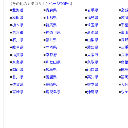
【その他のカテゴリ】
[
↑ページTOPへ
]
■
北海道
■
青森県
■
岩手県
■
宮
■
秋田県
■
山形県
■
福島県
■
茨
■
栃木県
■
群馬県
■
埼玉県
■
千
■
東京都
■
神奈川県
■
新潟県
■
富
■
石川県
■
福井県
■
山梨県
■
長
■
岐阜県
■
静岡県
■
愛知県
■
三
■
滋賀県
■
京都府
■
大阪府
■
兵
■
奈良県
■
和歌山県
■
鳥取県
■
島
■
岡山県
■
広島県
■
山口県
■
徳
■
香川県
■
愛媛県
■
高知県
■
福
■
佐賀県
■
長崎県
■
熊本県
■
大
■
宮崎県
■
鹿児島県
■
沖縄県
■
ウ