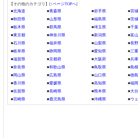
【その他のカテゴリ】
[
↑ページTOPへ
]
■
北海道
■
青森県
■
岩手県
■
宮
■
秋田県
■
山形県
■
福島県
■
茨
■
栃木県
■
群馬県
■
埼玉県
■
千
■
東京都
■
神奈川県
■
新潟県
■
富
■
石川県
■
福井県
■
山梨県
■
長
■
岐阜県
■
静岡県
■
愛知県
■
三
■
滋賀県
■
京都府
■
大阪府
■
兵
■
奈良県
■
和歌山県
■
鳥取県
■
島
■
岡山県
■
広島県
■
山口県
■
徳
■
香川県
■
愛媛県
■
高知県
■
福
■
佐賀県
■
長崎県
■
熊本県
■
大
■
宮崎県
■
鹿児島県
■
沖縄県
■
ウ