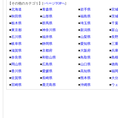
【その他のカテゴリ】
[
↑ページTOPへ
]
■
北海道
■
青森県
■
岩手県
■
宮
■
秋田県
■
山形県
■
福島県
■
茨
■
栃木県
■
群馬県
■
埼玉県
■
千
■
東京都
■
神奈川県
■
新潟県
■
富
■
石川県
■
福井県
■
山梨県
■
長
■
岐阜県
■
静岡県
■
愛知県
■
三
■
滋賀県
■
京都府
■
大阪府
■
兵
■
奈良県
■
和歌山県
■
鳥取県
■
島
■
岡山県
■
広島県
■
山口県
■
徳
■
香川県
■
愛媛県
■
高知県
■
福
■
佐賀県
■
長崎県
■
熊本県
■
大
■
宮崎県
■
鹿児島県
■
沖縄県
■
ウ