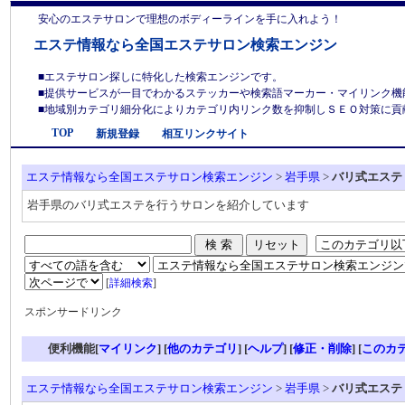
安心のエステサロンで理想のボディーラインを手に入れよう！
エステ情報なら全国エステサロン検索エンジン
■エステサロン探しに特化した検索エンジンです。
■提供サービスが一目でわかるステッカーや検索語マーカー・マイリンク機
■地域別カテゴリ細分化によりカテゴリ内リンク数を抑制しＳＥＯ対策に貢献しま
TOP
新規登録
相互リンクサイト
エステ情報なら全国エステサロン検索エンジン
>
岩手県
>
バリ式エステ
岩手県のバリ式エステを行うサロンを紹介しています
[
詳細検索
]
スポンサードリンク
便利機能[
マイリンク
] [
他のカテゴリ
]
[
ヘルプ
] [
修正・削除
] [
このカ
エステ情報なら全国エステサロン検索エンジン
>
岩手県
>
バリ式エステ