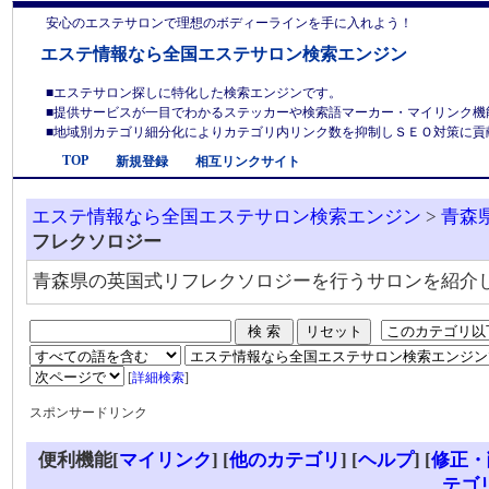
安心のエステサロンで理想のボディーラインを手に入れよう！
エステ情報なら全国エステサロン検索エンジン
■エステサロン探しに特化した検索エンジンです。
■提供サービスが一目でわかるステッカーや検索語マーカー・マイリンク機
■地域別カテゴリ細分化によりカテゴリ内リンク数を抑制しＳＥＯ対策に貢献しま
TOP
新規登録
相互リンクサイト
エステ情報なら全国エステサロン検索エンジン
>
青森
フレクソロジー
青森県の英国式リフレクソロジーを行うサロンを紹介
[
詳細検索
]
スポンサードリンク
便利機能[
マイリンク
] [
他のカテゴリ
]
[
ヘルプ
] [
修正・
テゴ