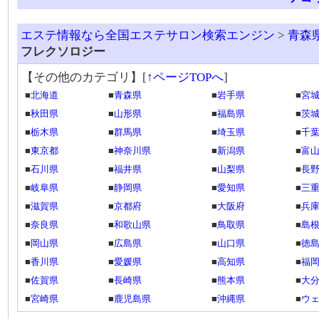
エステ情報なら全国エステサロン検索エンジン
>
青森
フレクソロジー
【その他のカテゴリ】
[
↑ページTOPへ
]
■
北海道
■
青森県
■
岩手県
■
宮
■
秋田県
■
山形県
■
福島県
■
茨
■
栃木県
■
群馬県
■
埼玉県
■
千
■
東京都
■
神奈川県
■
新潟県
■
富
■
石川県
■
福井県
■
山梨県
■
長
■
岐阜県
■
静岡県
■
愛知県
■
三
■
滋賀県
■
京都府
■
大阪府
■
兵
■
奈良県
■
和歌山県
■
鳥取県
■
島
■
岡山県
■
広島県
■
山口県
■
徳
■
香川県
■
愛媛県
■
高知県
■
福
■
佐賀県
■
長崎県
■
熊本県
■
大
■
宮崎県
■
鹿児島県
■
沖縄県
■
ウ