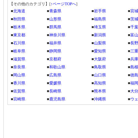
【その他のカテゴリ】
[
↑ページTOPへ
]
■
北海道
■
青森県
■
岩手県
■
宮
■
秋田県
■
山形県
■
福島県
■
茨
■
栃木県
■
群馬県
■
埼玉県
■
千
■
東京都
■
神奈川県
■
新潟県
■
富
■
石川県
■
福井県
■
山梨県
■
長
■
岐阜県
■
静岡県
■
愛知県
■
三
■
滋賀県
■
京都府
■
大阪府
■
兵
■
奈良県
■
和歌山県
■
鳥取県
■
島
■
岡山県
■
広島県
■
山口県
■
徳
■
香川県
■
愛媛県
■
高知県
■
福
■
佐賀県
■
長崎県
■
熊本県
■
大
■
宮崎県
■
鹿児島県
■
沖縄県
■
ウ