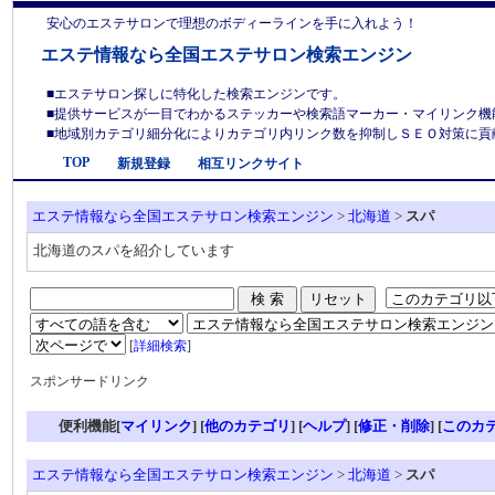
安心のエステサロンで理想のボディーラインを手に入れよう！
エステ情報なら全国エステサロン検索エンジン
■エステサロン探しに特化した検索エンジンです。
■提供サービスが一目でわかるステッカーや検索語マーカー・マイリンク機
■地域別カテゴリ細分化によりカテゴリ内リンク数を抑制しＳＥＯ対策に貢献しま
TOP
新規登録
相互リンクサイト
エステ情報なら全国エステサロン検索エンジン
>
北海道
>
スパ
北海道のスパを紹介しています
[
詳細検索
]
スポンサードリンク
便利機能[
マイリンク
] [
他のカテゴリ
]
[
ヘルプ
] [
修正・削除
] [
このカ
エステ情報なら全国エステサロン検索エンジン
>
北海道
>
スパ