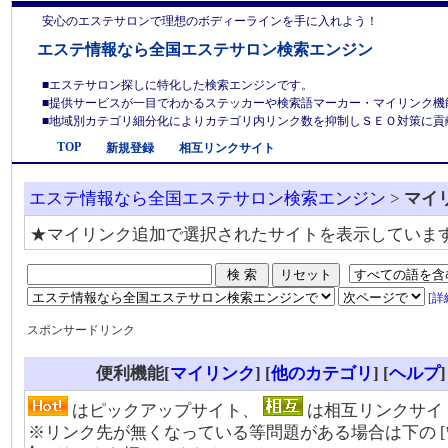
安心のエステサロンで理想のボディーラインを手に入れよう！
エステ情報なら全国エステサロン検索エンジン
■エステサロン探しに特化した検索エンジンです。
■提供サービスが一目でわかるステッカーや検索語マーカー・マイリンク機
■地域別カテゴリ細分化によりカテゴリ内リンク数を抑制しＳＥＯ対策に貢献しま
TOP
新規登録
相互リンクサイト
エステ情報なら全国エステサロン検索エンジン
>
マイ
★マイリンク追加で選択されたサイトを表示していま
[
詳
スポンサードリンク
便利機能[
マイリンク
] [
他のカテゴリ
]
[
ヘルプ
]
はピックアップサイト、
は相互リンクサイ
※リンク先が無くなっている等問題がある場合は下の [