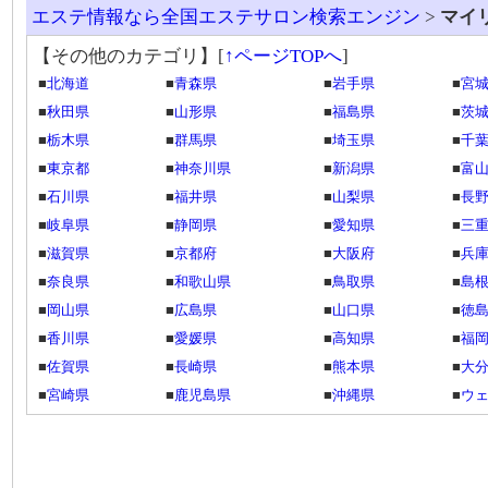
エステ情報なら全国エステサロン検索エンジン
>
マイ
【その他のカテゴリ】
[
↑ページTOPへ
]
■
北海道
■
青森県
■
岩手県
■
宮
■
秋田県
■
山形県
■
福島県
■
茨
■
栃木県
■
群馬県
■
埼玉県
■
千
■
東京都
■
神奈川県
■
新潟県
■
富
■
石川県
■
福井県
■
山梨県
■
長
■
岐阜県
■
静岡県
■
愛知県
■
三
■
滋賀県
■
京都府
■
大阪府
■
兵
■
奈良県
■
和歌山県
■
鳥取県
■
島
■
岡山県
■
広島県
■
山口県
■
徳
■
香川県
■
愛媛県
■
高知県
■
福
■
佐賀県
■
長崎県
■
熊本県
■
大
■
宮崎県
■
鹿児島県
■
沖縄県
■
ウ