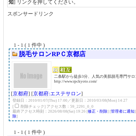
知
] リンクを押してください。
スポンサードリンク
1 - 1 ( 1 件中 )
脱毛サロンRPＣ京都店
二条駅から徒歩3分、人気の美肌脱毛専門サロ
http://www.rpckyoto.com/
[
京都府
] [
京都府:エステサロン
]
登録日：2010/01/07(Thu) 17:00／更新日：2010/03/08(Mon) 14:27
[
削除チェック] アクセス数：59_2291_0_0
最終アクセス時刻：2026/08/08(Sat) 19:26 [
修正・削除
] [
管理者に通知
除
]
1 - 1 ( 1 件中 )