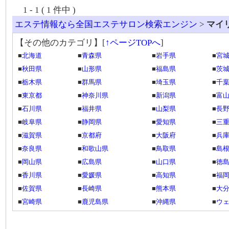
1 - 1 ( 1 件中 )
エステ情報なら全国エステサロン検索エンジン
>
マイ
【その他のカテゴリ】
[
↑ページTOPへ
]
■
北海道
■
青森県
■
岩手県
■
宮
■
秋田県
■
山形県
■
福島県
■
茨
■
栃木県
■
群馬県
■
埼玉県
■
千
■
東京都
■
神奈川県
■
新潟県
■
富
■
石川県
■
福井県
■
山梨県
■
長
■
岐阜県
■
静岡県
■
愛知県
■
三
■
滋賀県
■
京都府
■
大阪府
■
兵
■
奈良県
■
和歌山県
■
鳥取県
■
島
■
岡山県
■
広島県
■
山口県
■
徳
■
香川県
■
愛媛県
■
高知県
■
福
■
佐賀県
■
長崎県
■
熊本県
■
大
■
宮崎県
■
鹿児島県
■
沖縄県
■
ウ