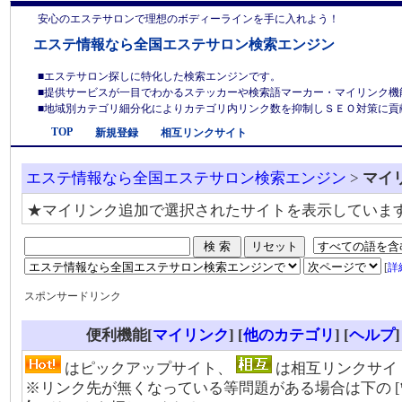
安心のエステサロンで理想のボディーラインを手に入れよう！
エステ情報なら全国エステサロン検索エンジン
■エステサロン探しに特化した検索エンジンです。
■提供サービスが一目でわかるステッカーや検索語マーカー・マイリンク機
■地域別カテゴリ細分化によりカテゴリ内リンク数を抑制しＳＥＯ対策に貢献しま
TOP
新規登録
相互リンクサイト
エステ情報なら全国エステサロン検索エンジン
>
マイ
★マイリンク追加で選択されたサイトを表示していま
[
詳
スポンサードリンク
便利機能[
マイリンク
] [
他のカテゴリ
]
[
ヘルプ
]
はピックアップサイト、
は相互リンクサイ
※リンク先が無くなっている等問題がある場合は下の [