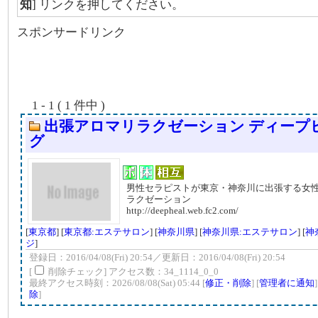
知
] リンクを押してください。
スポンサードリンク
1 - 1 ( 1 件中 )
出張アロマリラクゼーション ディープ
グ
男性セラピストが東京・神奈川に出張する女
ラクゼーション
http://deepheal.web.fc2.com/
[
東京都
] [
東京都:エステサロン
] [
神奈川県
] [
神奈川県:エステサロン
] [
神
ジ
]
登録日：2016/04/08(Fri) 20:54／更新日：2016/04/08(Fri) 20:54
[
削除チェック] アクセス数：34_1114_0_0
最終アクセス時刻：2026/08/08(Sat) 05:44 [
修正・削除
] [
管理者に通知
除
]