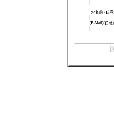
[お名前](任意
[E-Mail](任意)