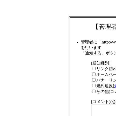
【管理
管理者に「
http://
を行います
「通知する」ボタ
[通知種別]
リンク切
ホームペ
バナーリ
規約違反[
その他(コ
[コメント]