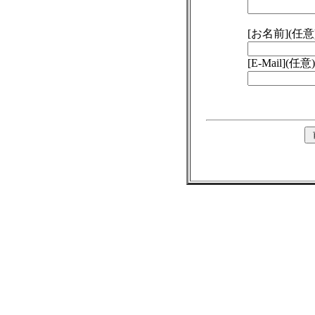
[お名前](任意
[E-Mail](任意)