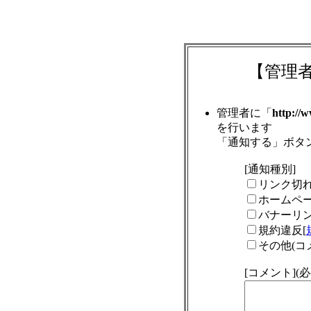
【管理
管理者に「
http://
を行います
「通知する」ボタ
[通知種別]
リンク切
ホームペ
バナーリ
規約違反[
その他(コ
[コメント]