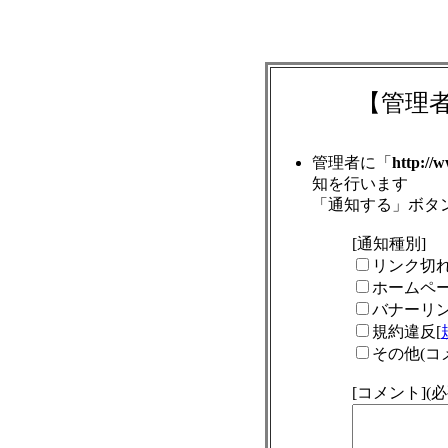
【管理
管理者に「
http://
知を行います
「通知する」ボタ
[通知種別]
リンク切
ホームペ
バナーリ
規約違反[
その他(コ
[コメント]