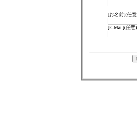
[お名前](任意
[E-Mail](任意)