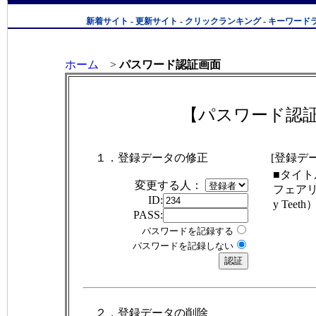
新着サイト
-
更新サイト
-
クリックランキング
-
キーワード
ホーム
>
パスワード認証画面
【パスワード認
１．登録データの修正
[登録デ
■タイト
変更する人：
フェアリ
ID:
y Teet
PASS:
パスワードを記録する
パスワードを記録しない
２．登録データの削除