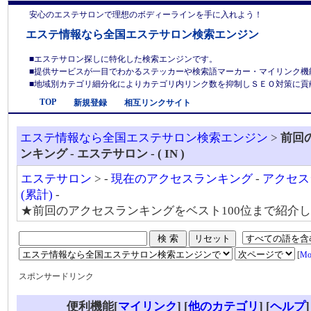
安心のエステサロンで理想のボディーラインを手に入れよう！
エステ情報なら全国エステサロン検索エンジン
■エステサロン探しに特化した検索エンジンです。
■提供サービスが一目でわかるステッカーや検索語マーカー・マイリンク機
■地域別カテゴリ細分化によりカテゴリ内リンク数を抑制しＳＥＯ対策に貢献しま
TOP
新規登録
相互リンクサイト
エステ情報なら全国エステサロン検索エンジン
>
前回
ンキング - エステサロン - ( IN )
エステサロン
> -
現在のアクセスランキング
-
アクセス
(累計)
-
★前回のアクセスランキングをベスト100位まで紹介
[
Mo
スポンサードリンク
便利機能[
マイリンク
] [
他のカテゴリ
]
[
ヘルプ
]