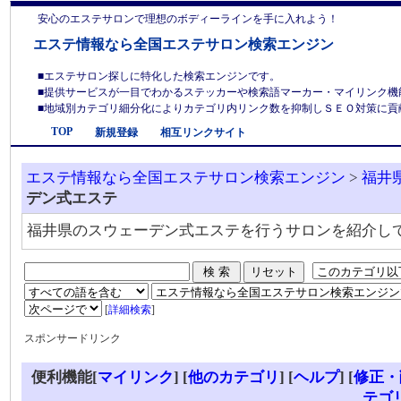
安心のエステサロンで理想のボディーラインを手に入れよう！
エステ情報なら全国エステサロン検索エンジン
■エステサロン探しに特化した検索エンジンです。
■提供サービスが一目でわかるステッカーや検索語マーカー・マイリンク機
■地域別カテゴリ細分化によりカテゴリ内リンク数を抑制しＳＥＯ対策に貢献しま
TOP
新規登録
相互リンクサイト
エステ情報なら全国エステサロン検索エンジン
>
福井
デン式エステ
福井県のスウェーデン式エステを行うサロンを紹介し
[
詳細検索
]
スポンサードリンク
便利機能[
マイリンク
] [
他のカテゴリ
]
[
ヘルプ
] [
修正・
テゴ