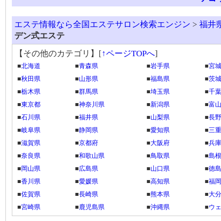
エステ情報なら全国エステサロン検索エンジン
>
福井
デン式エステ
【その他のカテゴリ】
[
↑ページTOPへ
]
■
北海道
■
青森県
■
岩手県
■
宮
■
秋田県
■
山形県
■
福島県
■
茨
■
栃木県
■
群馬県
■
埼玉県
■
千
■
東京都
■
神奈川県
■
新潟県
■
富
■
石川県
■
福井県
■
山梨県
■
長
■
岐阜県
■
静岡県
■
愛知県
■
三
■
滋賀県
■
京都府
■
大阪府
■
兵
■
奈良県
■
和歌山県
■
鳥取県
■
島
■
岡山県
■
広島県
■
山口県
■
徳
■
香川県
■
愛媛県
■
高知県
■
福
■
佐賀県
■
長崎県
■
熊本県
■
大
■
宮崎県
■
鹿児島県
■
沖縄県
■
ウ