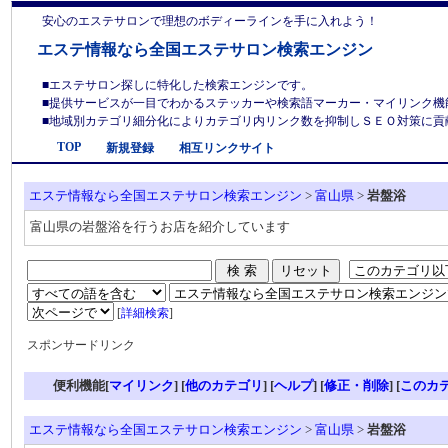
安心のエステサロンで理想のボディーラインを手に入れよう！
エステ情報なら全国エステサロン検索エンジン
■エステサロン探しに特化した検索エンジンです。
■提供サービスが一目でわかるステッカーや検索語マーカー・マイリンク機
■地域別カテゴリ細分化によりカテゴリ内リンク数を抑制しＳＥＯ対策に貢献しま
TOP
新規登録
相互リンクサイト
エステ情報なら全国エステサロン検索エンジン
>
富山県
>
岩盤浴
富山県の岩盤浴を行うお店を紹介しています
[
詳細検索
]
スポンサードリンク
便利機能[
マイリンク
] [
他のカテゴリ
]
[
ヘルプ
] [
修正・削除
] [
このカ
エステ情報なら全国エステサロン検索エンジン
>
富山県
>
岩盤浴