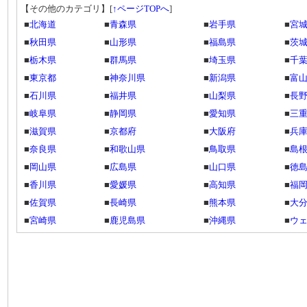
【その他のカテゴリ】
[
↑ページTOPへ
]
■
北海道
■
青森県
■
岩手県
■
宮
■
秋田県
■
山形県
■
福島県
■
茨
■
栃木県
■
群馬県
■
埼玉県
■
千
■
東京都
■
神奈川県
■
新潟県
■
富
■
石川県
■
福井県
■
山梨県
■
長
■
岐阜県
■
静岡県
■
愛知県
■
三
■
滋賀県
■
京都府
■
大阪府
■
兵
■
奈良県
■
和歌山県
■
鳥取県
■
島
■
岡山県
■
広島県
■
山口県
■
徳
■
香川県
■
愛媛県
■
高知県
■
福
■
佐賀県
■
長崎県
■
熊本県
■
大
■
宮崎県
■
鹿児島県
■
沖縄県
■
ウ