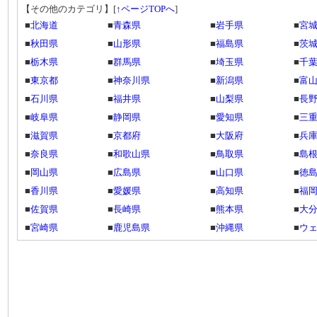
【その他のカテゴリ】
[
↑ページTOPへ
]
■
北海道
■
青森県
■
岩手県
■
宮
■
秋田県
■
山形県
■
福島県
■
茨
■
栃木県
■
群馬県
■
埼玉県
■
千
■
東京都
■
神奈川県
■
新潟県
■
富
■
石川県
■
福井県
■
山梨県
■
長
■
岐阜県
■
静岡県
■
愛知県
■
三
■
滋賀県
■
京都府
■
大阪府
■
兵
■
奈良県
■
和歌山県
■
鳥取県
■
島
■
岡山県
■
広島県
■
山口県
■
徳
■
香川県
■
愛媛県
■
高知県
■
福
■
佐賀県
■
長崎県
■
熊本県
■
大
■
宮崎県
■
鹿児島県
■
沖縄県
■
ウ