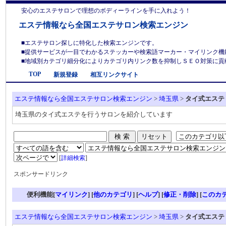
安心のエステサロンで理想のボディーラインを手に入れよう！
エステ情報なら全国エステサロン検索エンジン
■エステサロン探しに特化した検索エンジンです。
■提供サービスが一目でわかるステッカーや検索語マーカー・マイリンク機
■地域別カテゴリ細分化によりカテゴリ内リンク数を抑制しＳＥＯ対策に貢献しま
TOP
新規登録
相互リンクサイト
エステ情報なら全国エステサロン検索エンジン
>
埼玉県
>
タイ式エステ
埼玉県のタイ式エステを行うサロンを紹介しています
[
詳細検索
]
スポンサードリンク
便利機能[
マイリンク
] [
他のカテゴリ
]
[
ヘルプ
] [
修正・削除
] [
このカ
エステ情報なら全国エステサロン検索エンジン
>
埼玉県
>
タイ式エステ