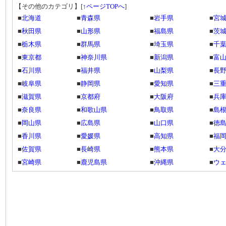
【その他のカテゴリ】
[
↑ページTOPへ
]
■
北海道
■
青森県
■
岩手県
■
宮
■
秋田県
■
山形県
■
福島県
■
茨
■
栃木県
■
群馬県
■
埼玉県
■
千
■
東京都
■
神奈川県
■
新潟県
■
富
■
石川県
■
福井県
■
山梨県
■
長
■
岐阜県
■
静岡県
■
愛知県
■
三
■
滋賀県
■
京都府
■
大阪府
■
兵
■
奈良県
■
和歌山県
■
鳥取県
■
島
■
岡山県
■
広島県
■
山口県
■
徳
■
香川県
■
愛媛県
■
高知県
■
福
■
佐賀県
■
長崎県
■
熊本県
■
大
■
宮崎県
■
鹿児島県
■
沖縄県
■
ウ