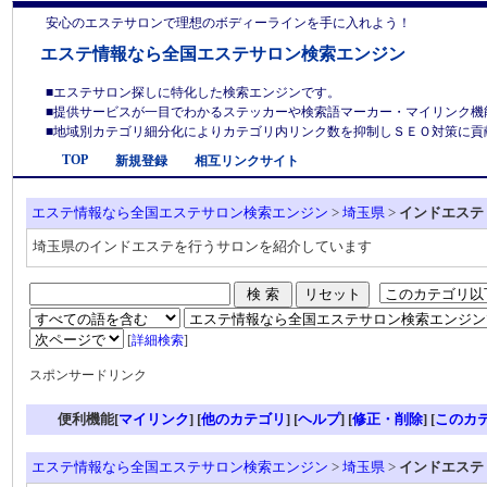
安心のエステサロンで理想のボディーラインを手に入れよう！
エステ情報なら全国エステサロン検索エンジン
■エステサロン探しに特化した検索エンジンです。
■提供サービスが一目でわかるステッカーや検索語マーカー・マイリンク機
■地域別カテゴリ細分化によりカテゴリ内リンク数を抑制しＳＥＯ対策に貢献しま
TOP
新規登録
相互リンクサイト
エステ情報なら全国エステサロン検索エンジン
>
埼玉県
>
インドエステ
埼玉県のインドエステを行うサロンを紹介しています
[
詳細検索
]
スポンサードリンク
便利機能[
マイリンク
] [
他のカテゴリ
]
[
ヘルプ
] [
修正・削除
] [
このカ
エステ情報なら全国エステサロン検索エンジン
>
埼玉県
>
インドエステ