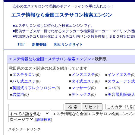
安心のエステサロンで理想のボディーラインを手に入れよう！
エステ情報なら全国エステサロン検索エンジン
■エステサロン探しに特化した検索エンジンです。
■提供サービスが一目でわかるステッカーや検索語マーカー・マイリンク機
■地域別カテゴリ細分化によりカテゴリ内リンク数を抑制しＳＥＯ対策に貢献しま
TOP
新規登録
相互リンクサイト
エステ情報なら全国エステサロン検索エンジン
>
秋田県
秋田県のエステ関連のお店を紹介しています
■
エステサロン
(0)
■
メンズエステ
(0)
■
インドエステ
(0
■
バリ式エステ
(0)
■
タイ式エステ
(0)
■
スウェーデン式
■
英国式リフレクソロジー
(0)
■
マッサージ
(0)
■
スパ
(0)
■
岩盤浴
(0)
■
デトックス
(0)
■
美容器具販売店
[
詳細検索
]
スポンサードリンク